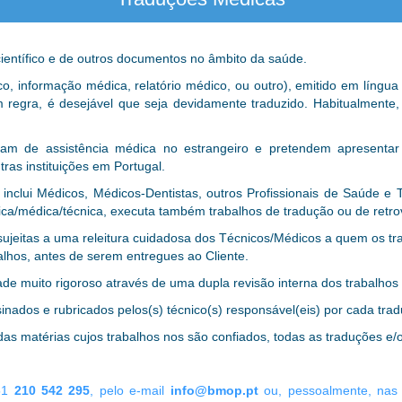
científico e de outros documentos no âmbito da saúde.
 informação médica, relatório médico, ou outro), emitido em língua 
em regra, é desejável que seja devidamente traduzido. Habitualmente
m de assistência médica no estrangeiro e pretendem apresentar 
tras instituições em Portugal.
inclui Médicos, Médicos-Dentistas, outros Profissionais de Saúde e T
a/médica/técnica, executa também trabalhos de tradução ou de retrove
sujeitas a uma releitura cuidadosa dos Técnicos/Médicos a quem os t
alhos, antes de serem entregues ao Cliente.
ade muito rigoroso através de uma dupla revisão interna dos trabalhos
ados e rubricados pelos(s) técnico(s) responsável(eis) por cada tradu
das matérias cujos trabalhos nos são confiados, todas as traduções e
51
210 542 295
, pelo e-mail
info@bmop.pt
ou, pessoalmente, nas 