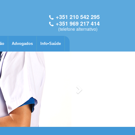
+3
51 2
10
54
2 295
+3
51 9
69
21
7 414
(telefone alternativo)
ão
Advogados
Info•Saúde
Seguinte