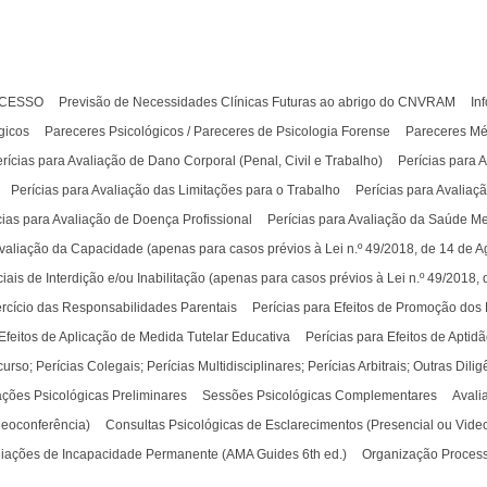
OCESSO
Previsão de Necessidades Clínicas Futuras ao abrigo do CNVRAM
In
gicos
Pareceres Psicológicos / Pareceres de Psicologia Forense
Pareceres Mé
rícias para Avaliação de Dano Corporal (Penal, Civil e Trabalho)
Perícias para 
Perícias para Avaliação das Limitações para o Trabalho
Perícias para Avalia
cias para Avaliação de Doença Profissional
Perícias para Avaliação da Saúde Me
Avaliação da Capacidade (apenas para casos prévios à Lei n.º 49/2018, de 14 de A
ais de Interdição e/ou Inabilitação (apenas para casos prévios à Lei n.º 49/2018,
ercício das Responsabilidades Parentais
Perícias para Efeitos de Promoção dos 
 Efeitos de Aplicação de Medida Tutelar Educativa
Perícias para Efeitos de Aptidã
so; Perícias Colegais; Perícias Multidisciplinares; Perícias Arbitrais; Outras Dilig
ações Psicológicas Preliminares
Sessões Psicológicas Complementares
Avali
deoconferência)
Consultas Psicológicas de Esclarecimentos (Presencial ou Vide
liações de Incapacidade Permanente (AMA Guides 6th ed.)
Organização Proces