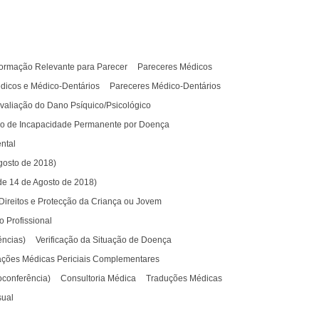
formação Relevante para Parecer
Pareceres Médicos
dicos e Médico-Dentários
Pareceres Médico-Dentários
Avaliação do Dano Psíquico/Psicológico
ção de Incapacidade Permanente por Doença
ntal
gosto de 2018)
 de 14 de Agosto de 2018)
Direitos e Protecção da Criança ou Jovem
o Profissional
ências)
Verificação da Situação de Doença
ações Médicas Periciais Complementares
oconferência)
Consultoria Médica
Traduções Médicas
sual